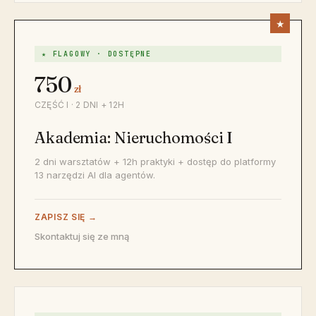
★ FLAGOWY · DOSTĘPNE
750
zł
CZĘŚĆ I · 2 DNI + 12H
Akademia: Nieruchomości I
2 dni warsztatów + 12h praktyki + dostęp do platformy
13 narzędzi AI dla agentów.
ZAPISZ SIĘ →
Skontaktuj się ze mną