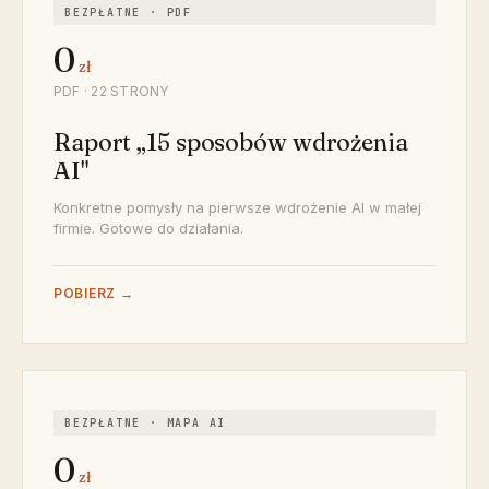
BEZPŁATNE · PDF
0
zł
PDF · 22 STRONY
Raport „15 sposobów wdrożenia
AI"
Konkretne pomysły na pierwsze wdrożenie AI w małej
firmie. Gotowe do działania.
POBIERZ →
BEZPŁATNE · MAPA AI
0
zł