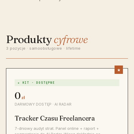
Produkty
cyfrowe
3 pozycje · samoobsługowe · lifetime
★ HIT · DOSTĘPNE
0
zł
DARMOWY DOSTĘP · AI RADAR
Tracker Czasu Freelancera
7-dniowy audyt strat. Panel online + raport +