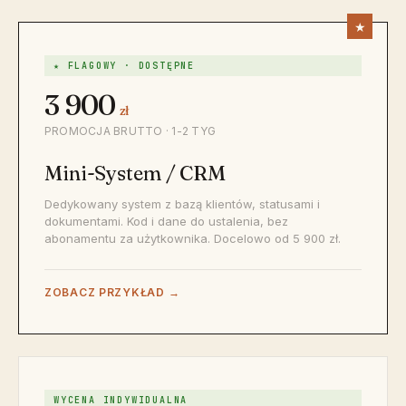
★ FLAGOWY · DOSTĘPNE
3 900
zł
PROMOCJA BRUTTO · 1-2 TYG
Mini-System / CRM
Dedykowany system z bazą klientów, statusami i
dokumentami. Kod i dane do ustalenia, bez
abonamentu za użytkownika. Docelowo od 5 900 zł.
ZOBACZ PRZYKŁAD →
WYCENA INDYWIDUALNA