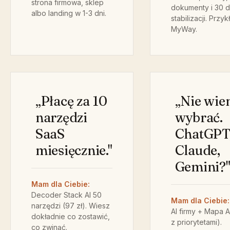
strona firmowa, sklep
dokumenty i 30 d
albo landing w 1-3 dni.
stabilizacji. Przyk
MyWay.
„Płacę za 10
„Nie wie
narzędzi
wybrać.
SaaS
ChatGPT
miesięcznie."
Claude,
Gemini?
Mam dla Ciebie:
Decoder Stack AI 50
Mam dla Ciebie:
narzędzi (97 zł). Wiesz
AI firmy + Mapa A
dokładnie co zostawić,
z priorytetami).
co zwinąć.