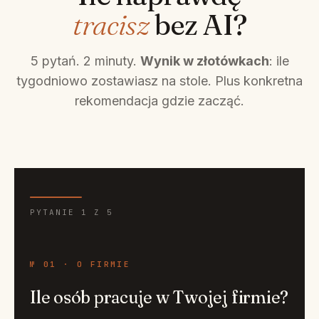
tracisz
bez AI?
5 pytań. 2 minuty.
Wynik w złotówkach
: ile
tygodniowo zostawiasz na stole. Plus konkretna
rekomendacja gdzie zacząć.
PYTANIE 1 Z 5
№ 01 · O FIRMIE
Ile osób pracuje w Twojej firmie?