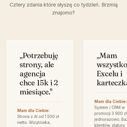
Cztery zdania które słyszę co tydzień. Brzmią
znajomo?
„Potrzebuję
„Mam
strony, ale
wszystk
agencja
Excelu i
chce 15k i 2
karteczk
miesiące."
Mam dla Ciebie:
System / CRM w
Mam dla Ciebie:
promocji 3 900 zł
Strona z AI od 1 500 zł
jednorazowo. Ba
netto. Wizytówka,
klientów, statusy,