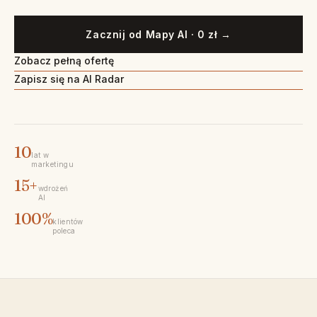
Zacznij od Mapy AI · 0 zł →
Zobacz pełną ofertę
Zapisz się na AI Radar
10
lat w
marketingu
15+
wdrożeń
AI
100%
klientów
poleca