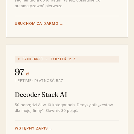
segmentacja do AI Radar. Wiesz dokładnie co
automatyzować pierwsze.
URUCHOM ZA DARMO →
W PRODUKCJI · TYDZIEŃ 2-3
97
zł
LIFETIME · PŁATNOŚĆ RAZ
Decoder Stack AI
50 narzędzi AI w 10 kategoriach. Decyzyjnik „zestaw
dla mojej firmy”. Słownik 30 pojęć.
WSTĘPNY ZAPIS →