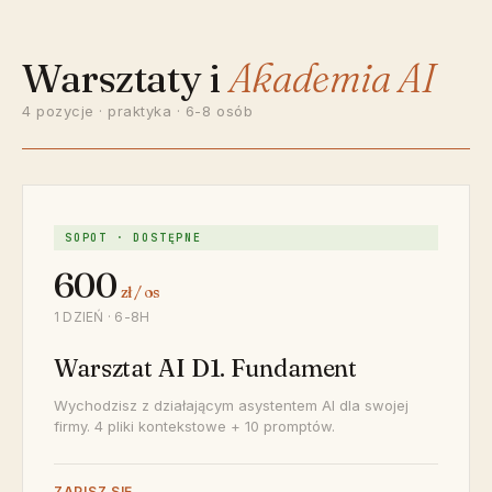
Warsztaty i
Akademia AI
4 pozycje · praktyka · 6-8 osób
SOPOT · DOSTĘPNE
600
zł / os
1 DZIEŃ · 6-8H
Warsztat AI D1. Fundament
Wychodzisz z działającym asystentem AI dla swojej
firmy. 4 pliki kontekstowe + 10 promptów.
ZAPISZ SIĘ →