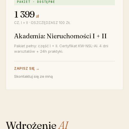
PAKIET · DOSTĘPNE
1 399
zł
CZ. I + II · OSZCZĘDZASZ 100 ZŁ
Akademia: Nieruchomości I + II
Pakiet pełny: część I + II. Certyfikat KW-NSL-AI. 4 dni
warsztatów + 24h praktyki.
ZAPISZ SIĘ →
Skontaktuj się ze mną
Wdrożenie
AI